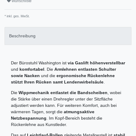
Wunschliste
* inkl. ges. MwSt.
Beschreibung
Der Bürostuhl Washington ist
via Gaslift höhenverstellbar
und
komfortabel
. Die
Armlehnen entlasten Schulter
sowie Nacken
und die
ergonomische Rückenlehne
stützt Ihren Rücken samt Lendenwirbelsäule
.
Die
Wippmechanik entlastet die Bandscheiben
, wobei
die Stärke über einen Drehregler unter der Sitzfläche
adjustiert werden kann. Für weiteren Komfort, auch bei
wärmeren Tagen, sorgt die
atmungsaktive
Netzbespannung
. Im Kopf-Bereich besteht die
Rückenlehne aus Kunstleder.
Das auf
Leichtlauf-Rollen
gleitende Metallgestell ist
stabil