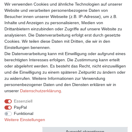
Widerruf
Wir verwenden Cookies und ähnliche Technologien auf unserer
Datenschutz
Website und verarbeiten personenbezogene Daten von
Impressum
Besucher:innen unserer Webseite (z.B. IP-Adresse), um z.B.
Inhalte und Anzeigen zu personalisieren, Medien von
UNSERE ZAHLARTEN
Drittanbietern einzubinden oder Zugriffe auf unsere Website zu
analysieren. Die Datenverarbeitung erfolgt erst durch gesetzte
Cookies. Wir teilen diese Daten mit Dritten, die wir in den
Einstellungen benennen.
Die Datenverarbeitung kann mit Einwilligung oder aufgrund eines
berechtigten Interesses erfolgen. Die Zustimmung kann erteilt
oder abgelehnt werden. Es besteht das Recht, nicht einzuwilligen
und die Einwilligung zu einem späteren Zeitpunkt zu ändern oder
zu widerrufen. Weitere Informationen zur Verwendung
WIR LIEFERN MIT
personenbezogener Daten und den Diensten erklären wir in
unserer
Daten­schutz­erklärung
.
Essenziell
PayPal
Funktional
Weitere Einstellungen
Auswahl akzeptieren
Alle akzeptieren
Alle ablehnen