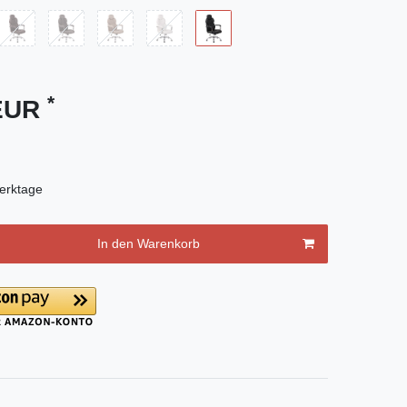
*
 EUR
erktage
In den Warenkorb