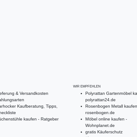
WIR EMPFEHLEN
ieferung & Versandkosten
Polyrattan Gartenmöbel ka
ahlungsarten
polyrattan24.de
rhocker Kaufberatung, Tipps,
Rosenbogen Metall kaufen
eckliste
rosenbogen.de
üchenstühle kaufen - Ratgeber
Möbel online kaufen -
Wohnplanet.de
gratis Käuferschutz