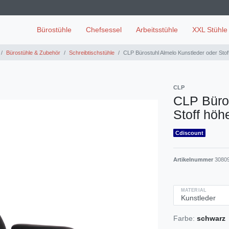
Bürostühle
Chefsessel
Arbeitsstühle
XXL Stühle
Bürostühle & Zubehör
Schreibtischstühle
CLP Bürostuhl Almelo Kunstleder oder Stof
CLP
CLP Büros
Stoff höh
Cdiscount
Artikelnummer
3080
MATERIAL
Farbe:
schwarz