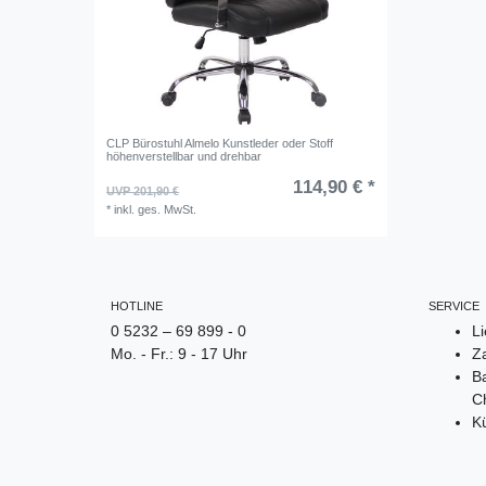
CLP Bürostuhl Almelo Kunstleder oder Stoff
höhenverstellbar und drehbar
114,90 € *
UVP 201,90 €
*
inkl. ges. MwSt.
HOTLINE
SERVICE
0 5232 – 69 899 - 0
L
Mo. - Fr.: 9 - 17 Uhr
Z
Ba
Ch
K