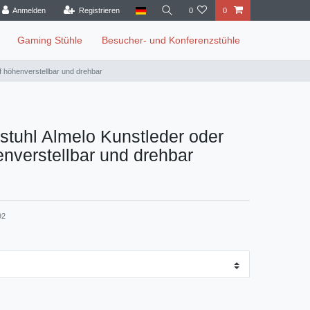
Anmelden
Registrieren
0
0
Gaming Stühle
Besucher- und Konferenzstühle
f höhenverstellbar und drehbar
tuhl Almelo Kunstleder oder
enverstellbar und drehbar
92