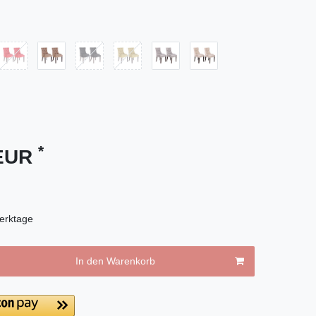
*
 EUR
erktage
In den Warenkorb