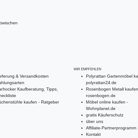
abwischen
WIR EMPFEHLEN
ieferung & Versandkosten
Polyrattan Gartenmöbel ka
ahlungsarten
polyrattan24.de
rhocker Kaufberatung, Tipps,
Rosenbogen Metall kaufen
eckliste
rosenbogen.de
üchenstühle kaufen - Ratgeber
Möbel online kaufen -
Wohnplanet.de
gratis Käuferschutz
über uns
Affiliate-Partnerprogramm
Kontakt