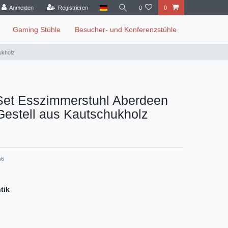
Anmelden
Registrieren
0
0
Gaming Stühle
Besucher- und Konferenzstühle
ukholz
Set Esszimmerstuhl Aberdeen
 Gestell aus Kautschukholz
56
tik