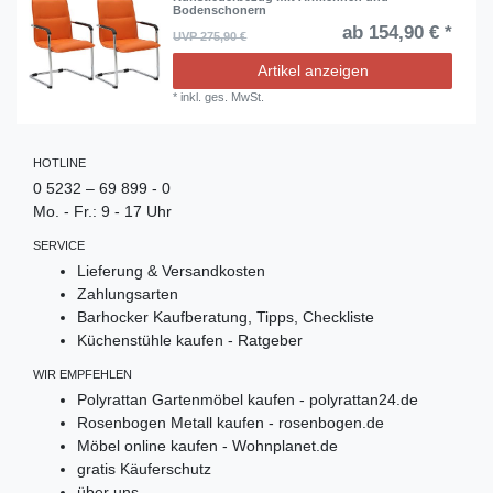
Bodenschonern
ab 154,90 € *
UVP 275,90 €
Artikel anzeigen
*
inkl. ges. MwSt.
HOTLINE
0 5232 – 69 899 - 0
Mo. - Fr.: 9 - 17 Uhr
SERVICE
Lieferung & Versandkosten
Zahlungsarten
Barhocker Kaufberatung, Tipps, Checkliste
Küchenstühle kaufen - Ratgeber
WIR EMPFEHLEN
Polyrattan Gartenmöbel kaufen - polyrattan24.de
Rosenbogen Metall kaufen - rosenbogen.de
Möbel online kaufen - Wohnplanet.de
gratis Käuferschutz
über uns